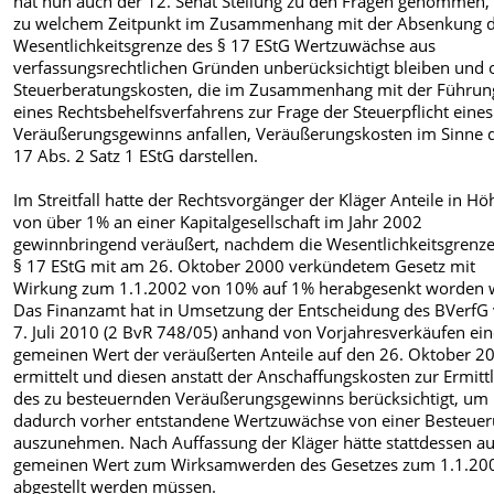
hat nun auch der 12. Senat Stellung zu den Fragen genommen, 
zu welchem Zeitpunkt im Zusammenhang mit der Absenkung 
Wesentlichkeitsgrenze des § 17 EStG Wertzuwächse aus
verfassungsrechtlichen Gründen unberücksichtigt bleiben und 
Steuerberatungskosten, die im Zusammenhang mit der Führun
eines Rechtsbehelfsverfahrens zur Frage der Steuerpflicht eines
Veräußerungsgewinns anfallen, Veräußerungskosten im Sinne 
17 Abs. 2 Satz 1 EStG darstellen.
Im Streitfall hatte der Rechtsvorgänger der Kläger Anteile in Hö
von über 1% an einer Kapitalgesellschaft im Jahr 2002
gewinnbringend veräußert, nachdem die Wesentlichkeitsgrenze
§ 17 EStG mit am 26. Oktober 2000 verkündetem Gesetz mit
Wirkung zum 1.1.2002 von 10% auf 1% herabgesenkt worden 
Das Finanzamt hat in Umsetzung der Entscheidung des BVerf
7. Juli 2010 (2 BvR 748/05) anhand von Vorjahresverkäufen ei
gemeinen Wert der veräußerten Anteile auf den 26. Oktober 2
ermittelt und diesen anstatt der Anschaffungskosten zur Ermitt
des zu besteuernden Veräußerungsgewinns berücksichtigt, um
dadurch vorher entstandene Wertzuwächse von einer Besteue
auszunehmen. Nach Auffassung der Kläger hätte stattdessen a
gemeinen Wert zum Wirksamwerden des Gesetzes zum 1.1.20
abgestellt werden müssen.