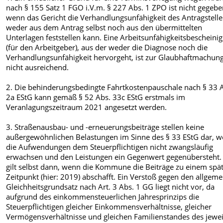
nach § 155 Satz 1 FGO i.V.m. § 227 Abs. 1 ZPO ist nicht gegebe
wenn das Gericht die Verhandlungsunfähigkeit des Antragstelle
weder aus dem Antrag selbst noch aus den übermittelten
Unterlagen feststellen kann. Eine Arbeitsunfähigkeitsbescheini
(für den Arbeitgeber), aus der weder die Diagnose noch die
Verhandlungsunfähigkeit hervorgeht, ist zur Glaubhaftmachun
nicht ausreichend.
2. Die behinderungsbedingte Fahrtkostenpauschale nach § 33 
2a EStG kann gemäß § 52 Abs. 33c EStG erstmals im
Veranlagungszeitraum 2021 angesetzt werden.
3. Straßenausbau- und -erneuerungsbeiträge stellen keine
außergewöhnlichen Belastungen im Sinne des § 33 EStG dar, we
die Aufwendungen dem Steuerpflichtigen nicht zwangsläufig
erwachsen und den Leistungen ein Gegenwert gegenübersteht.
gilt selbst dann, wenn die Kommune die Beiträge zu einem spä
Zeitpunkt (hier: 2019) abschafft. Ein Verstoß gegen den allgem
Gleichheitsgrundsatz nach Art. 3 Abs. 1 GG liegt nicht vor, da
aufgrund des einkommensteuerlichen Jahresprinzips die
Steuerpflichtigen gleicher Einkommensverhältnisse, gleicher
Vermögensverhältnisse und gleichen Familienstandes des jewei