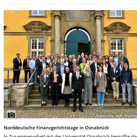
Bildrechte
:
Nds. Finanzg
Norddeutsche Finanzgerichtstage in Osnabrück
In Zusammenarbeit mit der Universität Osnabrück begrüßte da