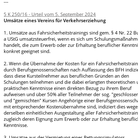
---
5 K 250/16 - Urteil vom 5. September 2024
Umsätze eines Vereins für Verkehrserziehung
1. Umsätze aus Fahrsicherheitstrainings sind gem. § 4 Nr. 22 B
a UStG umsatzsteuerfrei, wenn es sich um Schulungsmaßnah
handelt, die zum Erwerb oder zur Erhaltung beruflicher Kenntn
konkret geeignet sind.
2. Wenn die Übernahme der Kosten für ein Fahrsicherheitstrain
durch Berufsgenossenschaften nach Auffassung des BFH indizie
dass diese Kursteilnehmer aus beruflichen Gründen an den
Schulungen teilnehmen und die dabei erlangten theoretischen
praktischen Kenntnisse einen direkten Bezug zu ihrem Beruf
aufweisen und über 50% aller Teilnehmer der sog. "geschlosse
und "gemischten" Kursen Angehörige einer Berufsgenossensch
mit entsprechender Kostenübernahme sind, indiziert dies weg
derselben einheitlichen Ausgestaltung aller Fahrsicherheitstrai
zugleich deren Eignung zum Erwerb oder zur Erhaltung beruflic
Kenntnisse.
3. Umsätze aus der Vermietung eines Rettungssimulators