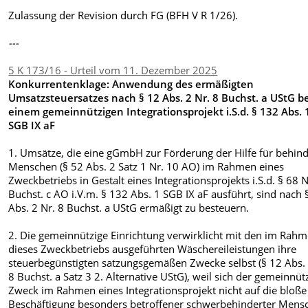
Zulassung der Revision durch FG (BFH V R 1/26)
.
---
5 K 173/16 - Urteil vom 11. Dezember 2025
Konkurrentenklage: Anwendung des ermäßigten
Umsatzsteuersatzes nach § 12 Abs. 2 Nr. 8 Buchst. a UStG b
einem gemeinnützigen Integrationsprojekt i.S.d. § 132 Abs. 
SGB IX aF
1. Umsätze, die eine gGmbH zur Förderung der Hilfe für behind
Menschen (§ 52 Abs. 2 Satz 1 Nr. 10 AO) im Rahmen eines
Zweckbetriebs in Gestalt eines Integrationsprojekts i.S.d. § 68 N
Buchst. c AO i.V.m. § 132 Abs. 1 SGB IX aF ausführt, sind nach 
Abs. 2 Nr. 8 Buchst. a UStG ermäßigt zu besteuern.
2. Die gemeinnützige Einrichtung verwirklicht mit den im Rah
dieses Zweckbetriebs ausgeführten Wäschereileistungen ihre
steuerbegünstigten satzungsgemäßen Zwecke selbst (§ 12 Abs. 
8 Buchst. a Satz 3 2. Alternative UStG), weil sich der gemeinnüt
Zweck im Rahmen eines Integrationsprojekt nicht auf die bloße
Beschäftigung besonders betroffener schwerbehinderter Mens