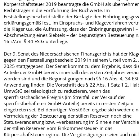
Körperschaftsteuer 2019 beantragte die GmbH als übernehme
Rechtsträgerin die Fortführung der Buchwerte. Im
Feststellungsbescheid stellte der Beklagte den Einbringungsgew
erklärungsgemäß fest. Im Einspruchs- und Klageverfahren vert
die Kläger u.a. die Auffassung, dass der Einbringungsgewinn I 
Abschmelzung eines Siebtels – der begünstigten Besteuerung n
16 i.V.m. § 34 EStG unterliege.
Der 9. Senat des Niedersächsischen Finanzgerichts hat der Klag
gegen den Feststellungsbescheid 2019 in seinem Urteil vom 2. 
2025 stattgegeben. Der Senat kommt zu dem Ergebnis, dass di
Anteile der GmbH bereits innerhalb des ersten Zeitjahres veräu
worden sind und die Begünstigungen nach §§ 16 Abs. 4, 34 ES
Anwendung finden. Die Vorschrift des § 22 Abs. 1 Satz 1 2. Hal
UmwStG sei teleologisch zu reduzieren, wenn das
sperrfristschädliche Ereignis (im Streitfall der Verkauf der
sperrfristbehafteten GmbH-Anteile) bereits im ersten Zeitjahr
eingetreten sei. Bei derartigen Verstößen ergebe sich weder ein
Vermeidung der Besteuerung der stillen Reserven noch eine
Statusveränderung bzw. –verbesserung im Sinne einer Verschi
der stillen Reserven vom Einkommensteuer- in das
Körperschaftsteuerregime. Die Vergünstigungen seien auch nic