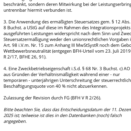
beschränkt, sondern deren Mitwirkung bei der Leistungserbri
untrennbar hiermit verbunden ist.
3. Die Anwendung des ermäßigten Steuersatzes gem. § 12 Abs.
8 Buchst. a UStG auf diese im Rahmen des Integrationsprojekts
ausgeführten Leistungen widerspricht nach dem Sinn und Zwec
Steuersatzermäßigung weder den unionsrechtlichen Vorgaben 
Art. 98 i.V.m. Nr. 15 zum Anhang III MwStSystR noch dem Gebo
Wettbewerbsneutralität (entgegen BFH-Urteil vom 23. Juli 2019
R 2/17, BFHE 26, 91).
4. Eine Zweckbetriebseigenschaft i.S.d. § 68 Nr. 3 Buchst. c) AO 
aus Gründen der Verhältnismäßigkeit während einer - nur
temporären - unterjährigen Unterschreitung der steuerrechtlic
Beschäftigungsquote von 40 % nicht abzuerkennen.
Zulassung der Revision durch FG (BFH V R 2/26).
Bitte beachten Sie, dass das Entscheidungsdatum der 11. Deze
2025 ist; teilweise ist dies in den Datenbanken (noch) falsch
angegeben.