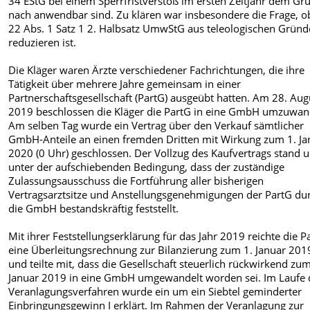
34 EStG bei einem Sperrfristverstoß im ersten Zeitjahr dem Gr
nach anwendbar sind. Zu klären war insbesondere die Frage, o
22 Abs. 1 Satz 1 2. Halbsatz UmwStG aus teleologischen Gründ
reduzieren ist.
Die Kläger waren Ärzte verschiedener Fachrichtungen, die ihre
Tätigkeit über mehrere Jahre gemeinsam in einer
Partnerschaftsgesellschaft (PartG) ausgeübt hatten. Am 28. Aug
2019 beschlossen die Kläger die PartG in eine GmbH umzuwan
Am selben Tag wurde ein Vertrag über den Verkauf sämtlicher
GmbH-Anteile an einen fremden Dritten mit Wirkung zum 1. Ja
2020 (0 Uhr) geschlossen. Der Vollzug des Kaufvertrags stand u
unter der aufschiebenden Bedingung, dass der zuständige
Zulassungsausschuss die Fortführung aller bisherigen
Vertragsarztsitze und Anstellungsgenehmigungen der PartG du
die GmbH bestandskräftig feststellt.
Mit ihrer Feststellungserklärung für das Jahr 2019 reichte die P
eine Überleitungsrechnung zur Bilanzierung zum 1. Januar 201
und teilte mit, dass die Gesellschaft steuerlich rückwirkend zum
Januar 2019 in eine GmbH umgewandelt worden sei. Im Laufe 
Veranlagungsverfahren wurde ein um ein Siebtel geminderter
Einbringungsgewinn I erklärt. Im Rahmen der Veranlagung zur