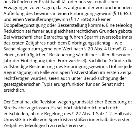
aus Gründen der Praktikabilität oder aus systematischen
Erwägungen zu versagen, da es aufgrund der vorzunehmenden
Aufteilung des Gewinns in einen Einbringungsgewinn (§ 16 ESt
und einen Veräußerungsgewinn (§ 17 EStG) zu keiner
Doppelbegünstigung oder Besserstellung komme. Eine teleolog
Reduktion sei ferner aus gleichheitsrechtlichen Gründen gebote
Bei wirtschaftlicher Betrachtung führen Sperrfristverstöße inne
des ersten Zeitjahres nach dem Einbringungsstichtag – wie
Sacheinlagen zum gemeinen Wert nach § 20 Abs. 4 UmwStG – 
einer „nachträglichen“ Besteuerung sämtlicher stillen Reserven
Jahr der Einbringung (hier: Formwechsel). Sachliche Gründe, die
vollständige Besteuerung des Einbringungsgewinns I (ohne je
Begünstigung) im Falle von Sperrfristverstößen im ersten Zeitja
rechtfertigen würden, seien auch unter Berücksichtigung der
gesetzgeberischen Typisierungsfunktion für den Senat nicht
ersichtlich.
Der Senat hat die Revision wegen grundsätzlicher Bedeutung d
Streitsache zugelassen. Es sei höchstrichterlich noch nicht
entschieden, ob die Regelung des § 22 Abs. 1 Satz 1 2. Halbsatz
UmwStG im Falle von Sperrfristverstößen innerhalb des ersten
Zeitjahres teleologisch zu reduzieren sei.