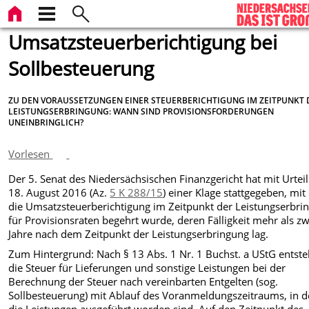
Umsatzsteuerberichtigung bei
Sollbesteuerung
ZU DEN VORAUSSETZUNGEN EINER STEUERBERICHTIGUNG IM ZEITPUNKT 
LEISTUNGSERBRINGUNG: WANN SIND PROVISIONSFORDERUNGEN
UNEINBRINGLICH?
Vorlesen
Der 5. Senat des Niedersächsischen Finanzgericht hat mit Urtei
18. August 2016 (Az.
5 K 288/15
) einer Klage stattgegeben, mit
die Umsatzsteuerberichtigung im Zeitpunkt der Leistungserbri
für Provisionsraten begehrt wurde, deren Fälligkeit mehr als zw
Jahre nach dem Zeitpunkt der Leistungserbringung lag.
Zum Hintergrund: Nach § 13 Abs. 1 Nr. 1 Buchst. a UStG entste
die Steuer für Lieferungen und sonstige Leistungen bei der
Berechnung der Steuer nach vereinbarten Entgelten (sog.
Sollbesteuerung) mit Ablauf des Voranmeldungszeitraums, in 
die Leistungen ausgeführt worden sind. Auf den Zeitpunkt des