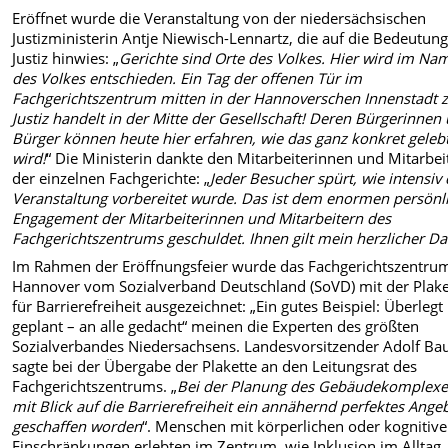
Eröffnet wurde die Veranstaltung von der niedersächsischen
Justizministerin Antje Niewisch-Lennartz, die auf die Bedeutung
Justiz hinwies: „
Gerichte sind Orte des Volkes. Hier wird im Na
des Volkes entschieden. Ein Tag der offenen Tür im
Fachgerichtszentrum mitten in der Hannoverschen Innenstadt z
Justiz handelt in der Mitte der Gesellschaft! Deren Bürgerinnen
Bürger können heute hier erfahren, wie das ganz konkret geleb
wird!
“ Die Ministerin dankte den Mitarbeiterinnen und Mitarbei
der einzelnen Fachgerichte: „
Jeder Besucher spürt, wie intensiv 
Veranstaltung vorbereitet wurde. Das ist dem enormen persönl
Engagement der Mitarbeiterinnen und Mitarbeitern des
Fachgerichtszentrums geschuldet. Ihnen gilt mein herzlicher D
Im Rahmen der Eröffnungsfeier wurde das Fachgerichtszentru
Hannover vom Sozialverband Deutschland (SoVD) mit der Plake
für Barrierefreiheit ausgezeichnet: „Ein gutes Beispiel: Überlegt
geplant – an alle gedacht“ meinen die Experten des größten
Sozialverbandes Niedersachsens. Landesvorsitzender Adolf Ba
sagte bei der Übergabe der Plakette an den Leitungsrat des
Fachgerichtszentrums. „
Bei der Planung des Gebäudekomplexes
mit Blick auf die Barrierefreiheit ein annähernd perfektes Ange
geschaffen worden
“. Menschen mit körperlichen oder kognitiv
Einschränkungen erlebten im Zentrum, wie Inklusion im Alltag